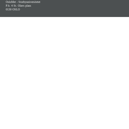
OsloMet - Storbyuniversitetet
P.b. 4 St. Olavs plass
0130 OSLO