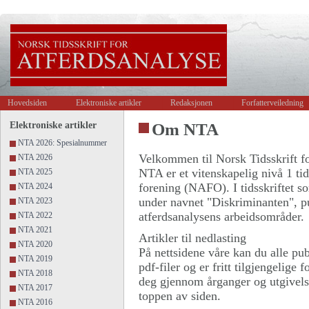
Hovedsiden
Elektroniske artikler
Redaksjonen
Forfatterveiledning
Elektroniske artikler
Om NTA
NTA 2026: Spesialnummer
Velkommen til Norsk Tidsskrift fo
NTA 2026
NTA er et vitenskapelig nivå 1 tid
NTA 2025
forening (NAFO). I tidsskriftet s
NTA 2024
under navnet "Diskriminanten", pu
NTA 2023
atferdsanalysens arbeidsområder.
NTA 2022
NTA 2021
Artikler til nedlasting
NTA 2020
På nettsidene våre kan du alle pub
NTA 2019
pdf-filer og er fritt tilgjengelige 
NTA 2018
deg gjennom årganger og utgivels
NTA 2017
toppen av siden.
NTA 2016