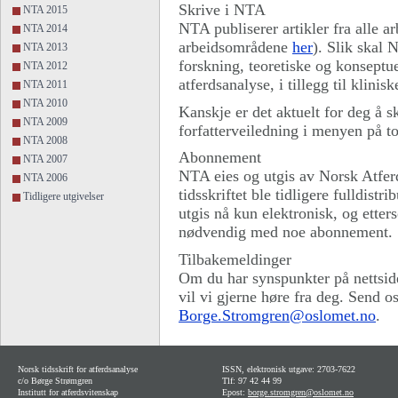
Skrive i NTA
NTA 2015
NTA publiserer artikler fra alle a
NTA 2014
arbeidsområdene
her
). Slik skal
NTA 2013
forskning, teoretiske og konseptue
NTA 2012
atferdsanalyse, i tillegg til klini
NTA 2011
NTA 2010
Kanskje er det aktuelt for deg å sk
NTA 2009
forfatterveiledning i menyen på t
NTA 2008
Abonnement
NTA 2007
NTA eies og utgis av Norsk Atfer
NTA 2006
tidsskriftet ble tidligere fulldist
Tidligere utgivelser
utgis nå kun elektronisk, og etters
nødvendig med noe abonnement.
Tilbakemeldinger
Om du har synspunkter på nettsiden
vil vi gjerne høre fra deg. Send oss
Borge.Stromgren@oslomet.no
.
Norsk tidsskrift for atferdsanalyse
ISSN, elektronisk utgave: 2703-7622
c/o Børge Strømgren
Tlf: 97 42 44 99
Institutt for atferdsvitenskap
Epost:
borge.stromgren@oslomet.no