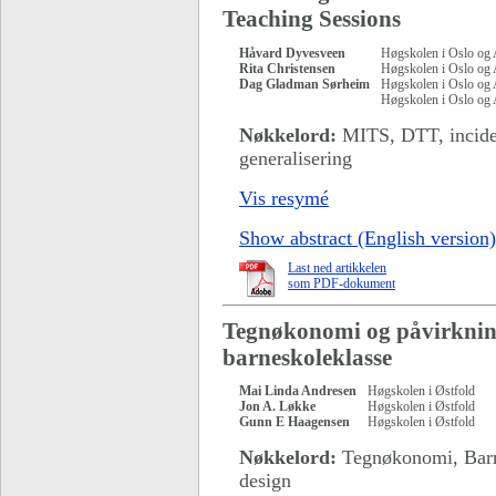
Teaching Sessions
Håvard Dyvesveen
Høgskolen i Oslo og
Rita Christensen
Høgskolen i Oslo og
Dag Gladman Sørheim
Høgskolen i Oslo og
Høgskolen i Oslo og
Nøkkelord:
MITS, DTT, inciden
generalisering
Vis resymé
Show abstract (English version)
Last ned artikkelen
som PDF-dokument
Tegnøkonomi og påvirkning
barneskoleklasse
Mai Linda Andresen
Høgskolen i Østfold
Jon A. Løkke
Høgskolen i Østfold
Gunn E Haagensen
Høgskolen i Østfold
Nøkkelord:
Tegnøkonomi, Barn
design