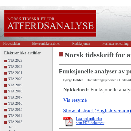
Hovedsiden
Elektroniske artikler
Redaksjonen
Forfatterveiledning
Elektroniske artikler
Norsk tidsskrift for a
NTA 2023
NTA 2022
Funksjonelle analyser av 
NTA 2021
NTA 2020
Børge Holden
Habiliteringstjenesten i Hedma
NTA 2019
Nøkkelord:
Funksjonelle analys
NTA 2018
NTA 2017
Vis resymé
NTA 2016
NTA 2015
Show abstract (English version)
NTA 2014
Last ned artikkelen
NTA 2013
som PDF-dokument
Nr. 1