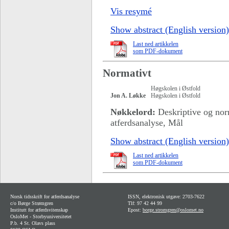
Vis resymé
Show abstract (English version)
Last ned artikkelen
som PDF-dokument
Normativt
Høgskolen i Østfold
Jon A. Løkke
Høgskolen i Østfold
Nøkkelord:
Deskriptive og nor
atferdsanalyse, Mål
Show abstract (English version)
Last ned artikkelen
som PDF-dokument
Norsk tidsskrift for atferdsanalyse
ISSN, elektronisk utgave: 2703-7622
c/o Børge Strømgren
Tlf: 97 42 44 99
Institutt for atferdsvitenskap
Epost:
borge.stromgren@oslomet.no
OsloMet - Storbyuniversitetet
P.b. 4 St. Olavs plass