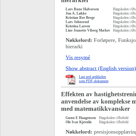
hierarkier
Lars Rune Halvorsen
Høgskolen i Øs
Jon A. Løkke
Høgskolen i Øs
Kristian Ree Berge
Høgskolen i Øs
Lars Johnsrud
Høgskolen i Øs
Kristina Larsen
Høgskolen i Øs
Line Jeanette Viberg Mæhre
Høgskolen i Øs
Nøkkelord:
Forløpere, Funksjo
hierarki
Vis resymé
Show abstract (English version)
Last ned artikkelen
som PDF-dokument
Effekten av hastighetstren
anvendelse av komplekse m
med matematikkvansker
Gunn E Haagensen
Høgskolen i Østfold
Ole Ivar Kjernlie
Høgskolen i Østfold
Nøkkelord:
presisjonsopplæring