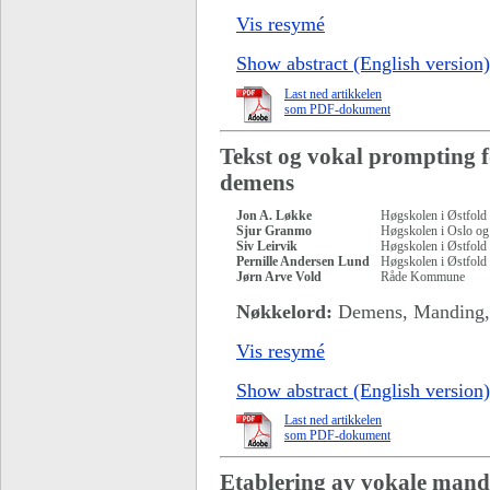
Vis resymé
Show abstract (English version)
Last ned artikkelen
som PDF-dokument
Tekst og vokal prompting 
demens
Jon A. Løkke
Høgskolen i Østfold
Sjur Granmo
Høgskolen i Oslo og
Siv Leirvik
Høgskolen i Østfold
Pernille Andersen Lund
Høgskolen i Østfold
Jørn Arve Vold
Råde Kommune
Nøkkelord:
Demens, Manding, V
Vis resymé
Show abstract (English version)
Last ned artikkelen
som PDF-dokument
Etablering av vokale mand