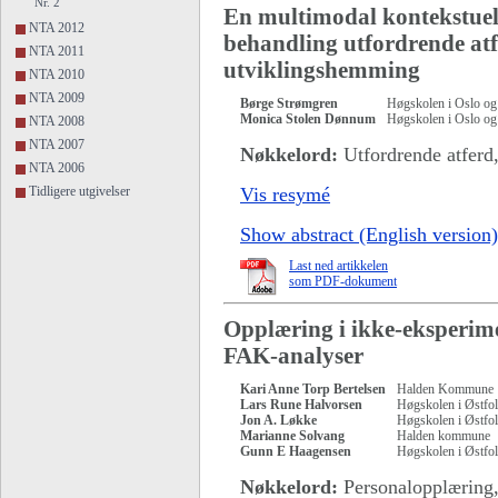
Nr. 2
En multimodal kontekstuell
NTA 2012
behandling utfordrende at
NTA 2011
utviklingshemming
NTA 2010
NTA 2009
Børge Strømgren
Høgskolen i Oslo og
Monica Stolen Dønnum
Høgskolen i Oslo og
NTA 2008
NTA 2007
Nøkkelord:
Utfordrende atferd,
NTA 2006
Tidligere utgivelser
Vis resymé
Show abstract (English version)
Last ned artikkelen
som PDF-dokument
Opplæring i ikke-eksperimen
FAK-analyser
Kari Anne Torp Bertelsen
Halden Kommune
Lars Rune Halvorsen
Høgskolen i Østfo
Jon A. Løkke
Høgskolen i Østfo
Marianne Solvang
Halden kommune
Gunn E Haagensen
Høgskolen i Østfo
Nøkkelord:
Personalopplæring, 