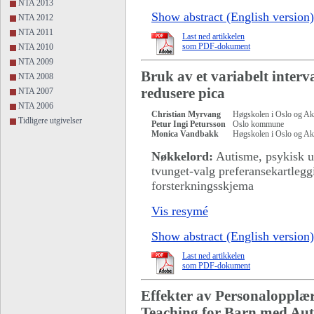
NTA 2013
Show abstract (English version)
NTA 2012
NTA 2011
Last ned artikkelen
som PDF-dokument
NTA 2010
NTA 2009
Bruk av et variabelt inte
NTA 2008
redusere pica
NTA 2007
NTA 2006
Christian Myrvang
Høgskolen i Oslo og A
Tidligere utgivelser
Petur Ingi Petursson
Oslo kommune
Monica Vandbakk
Høgskolen i Oslo og Ak
Nøkkelord:
Autisme, psykisk ut
tvunget-valg preferansekartlegg
forsterkningsskjema
Vis resymé
Show abstract (English version)
Last ned artikkelen
som PDF-dokument
Effekter av Personalopplæ
Teaching for Barn med Au