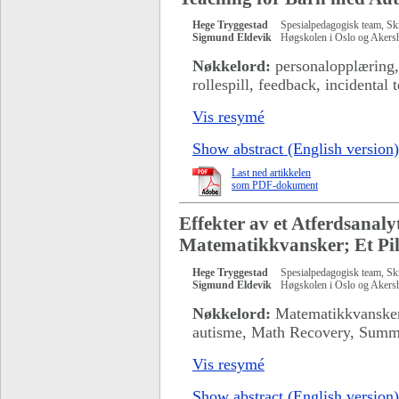
Hege Tryggestad
Spesialpedagogisk team, S
Sigmund Eldevik
Høgskolen i Oslo og Akers
Nøkkelord:
personalopplæring, 
rollespill, feedback, incidenta
Vis resymé
Show abstract (English version)
Last ned artikkelen
som PDF-dokument
Effekter av et Atferdsanal
Matematikkvansker; Et Pil
Hege Tryggestad
Spesialpedagogisk team, S
Sigmund Eldevik
Høgskolen i Oslo og Akers
Nøkkelord:
Matematikkvansker,
autisme, Math Recovery, Su
Vis resymé
Show abstract (English version)