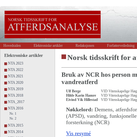
Hovedsiden
Elektroniske artikler
Redaksjonen
Forfatterveiledning
Elektroniske artikler
Norsk tidsskrift for a
NTA 2023
NTA 2022
Bruk av NCR hos person me
NTA 2021
vandreatferd
NTA 2020
NTA 2019
Ulf Berge
VID Vitenskapelige Høg
NTA 2018
Hilde Karin Hamre
VID Vitenskapelige Høg
Eivind Vik Hillestad
VID Vitenskapelige Høg
NTA_2017
NTA 2016
Nøkkelord:
Demens, atferdsfor
Nr. 1
(APSD), vandring, funksjonelle 
Nr. 2
forsterkning (NCR)
NTA 2015
NTA 2014
Vis resymé