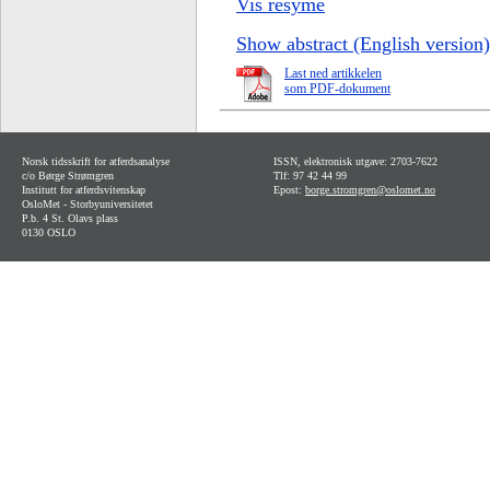
Vis resymé
Show abstract (English version)
Last ned artikkelen
som PDF-dokument
Norsk tidsskrift for atferdsanalyse
ISSN, elektronisk utgave: 2703-7622
c/o Børge Strømgren
Tlf: 97 42 44 99
Institutt for atferdsvitenskap
Epost:
borge.stromgren@oslomet.no
OsloMet - Storbyuniversitetet
P.b. 4 St. Olavs plass
0130 OSLO