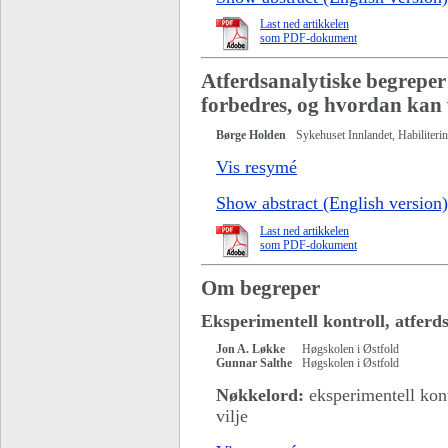
Last ned artikkelen
som PDF-dokument
Atferdsanalytiske begreper
forbedres, og hvordan kan 
Børge Holden
Sykehuset Innlandet, Habiliter
Vis resymé
Show abstract (English version)
Last ned artikkelen
som PDF-dokument
Om begreper
Eksperimentell kontroll, atferd
Jon A. Løkke
Høgskolen i Østfold
Gunnar Salthe
Høgskolen i Østfold
Nøkkelord:
eksperimentell kontr
vilje